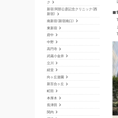
ク
新宿 阿部公彦記念クリニック（西
■
新宿）
南新宿（新宿南口）
東新宿
府中
中野
高円寺
武蔵小金井
立川
経堂
向ヶ丘遊園
新百合ヶ丘
町田
本厚木
長津田
関内