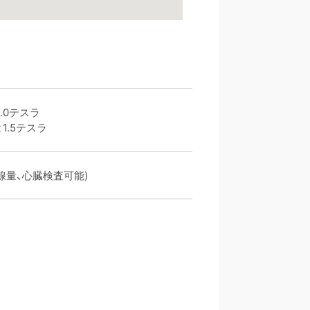
3.0テスラ
t 1.5テスラ
(低線量、心臓検査可能)