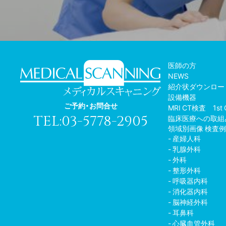
医師の方
NEWS
紹介状ダウンロー
設備機器
ご予約・お問合せ
MRI CT検査 1st 
TEL:03-5778-2905
臨床医療への取組
領域別画像 検査
産婦人科
乳腺外科
外科
整形外科
呼吸器内科
消化器内科
脳神経外科
耳鼻科
心臓血管外科