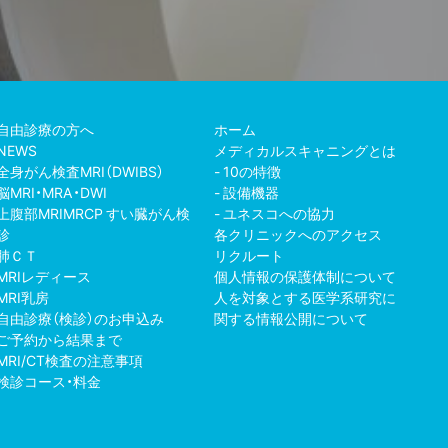
自由診療の方へ
ホーム
NEWS
メディカルスキャニングとは
全身がん検査MRI（DWIBS）
10の特徴
脳MRI・MRA・DWI
設備機器
上腹部MRIMRCP すい臓がん検
ユネスコへの協力
診
各クリニックへのアクセス
肺ＣＴ
リクルート
MRIレディース
個人情報の保護体制について
MRI乳房
人を対象とする医学系研究に
自由診療（検診）のお申込み
関する情報公開について
ご予約から結果まで
MRI/CT検査の注意事項
検診コース・料金