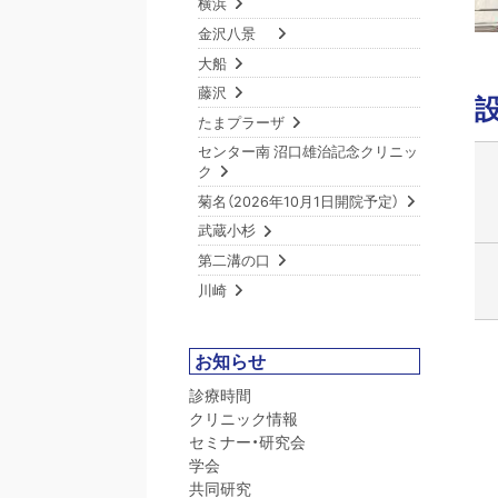
横浜
金沢八景
大船
藤沢
たまプラーザ
センター南 沼口雄治記念クリニッ
ク
菊名（2026年10月1日開院予定）
武蔵小杉
第二溝の口
川崎
お知らせ
診療時間
クリニック情報
セミナー・研究会
学会
共同研究