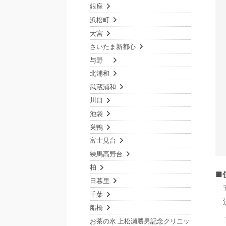
銀座
浜松町
大宮
さいたま新都心
与野
北浦和
武蔵浦和
川口
池袋
巣鴨
富士見台
練馬高野台
柏
■
日暮里
千葉
船橋
お茶の水 上松瀬勝男記念クリニッ