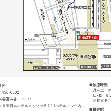
■診療時間
住所
月～土 8:30
〒150-0002
日・祝 8:30
渋谷区渋谷3-29-17
延長する
ＪＲ東日本ホテルメッツ渋谷 2Ｆ（ホテルメッツ内エ
■最寄駅