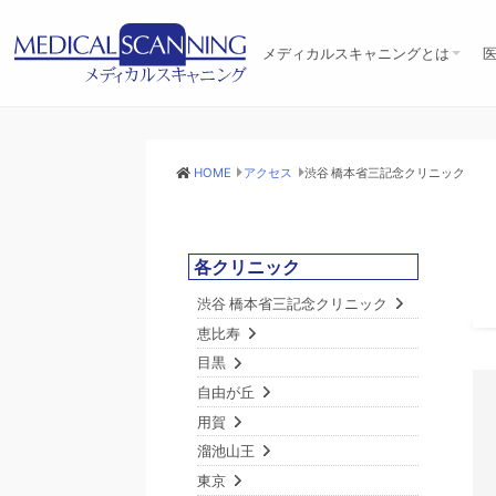
メディカルスキャニングとは
メディカルスキャニングとは
10の特徴
設備機器
臨床医療への取組み
アクセス
リクルート
ユネスコへの協力
HOME
アクセス
渋谷 橋本省三記念クリニック
各クリニック
渋谷 橋本省三記念クリニック
恵比寿
目黒
自由が丘
用賀
溜池山王
東京