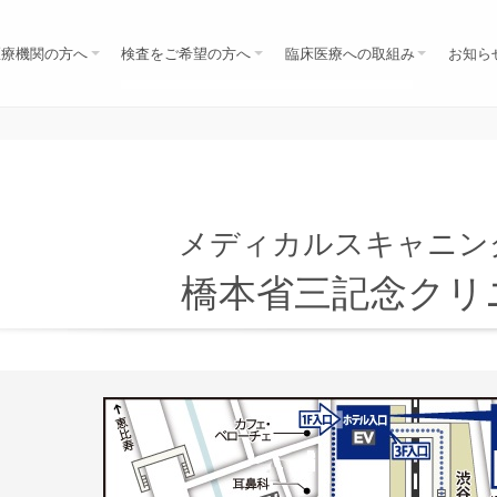
医療機関の方へ
検査をご希望の方へ
臨床医療への取組み
お知ら
医師の方
歯科医師の方
保険診療の方（先生の紹介）
自由診療の方へ（検診ほか）
セミナー・研究会
学会
共同研究
勉強会
NEWS
全身がん検査MRI（DWIBS）
脳MRI・MRA・DWI
上腹部MRIMRCP すい臓がん検診
肺ＣＴ
MRIレディース
MRI乳房
検診コース・料金
自由診療（検診）のお申込み
医療相談（セカンドオピニオン）
MRI/CT検査の注意事項
メディカルスキャニン
橋本省三記念クリ