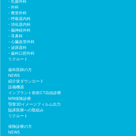
乳腺外科
外科
整形外科
呼吸器内科
消化器内科
脳神経外科
耳鼻科
心臓血管外科
泌尿器科
歯科口腔外科
リクルート
歯科医師の方
NEWS
紹介状ダウンロード
設備機器
インプラント術前CT自由診療
MRI保険診療
顎骨3Dイメージフィルム出力
臨床医療への取組み
リクルート
保険診療の方
NEWS