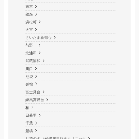
東京
銀座
浜松町
大宮
さいたま新都心
与野
北浦和
武蔵浦和
川口
池袋
巣鴨
富士見台
練馬高野台
柏
日暮里
千葉
船橋
お茶の水 上松瀬勝男記念クリニック