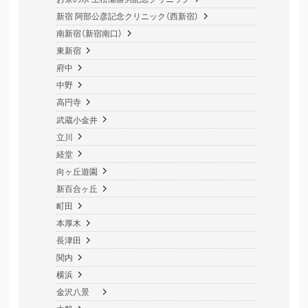
新宿 阿部公彦記念クリニック（西新宿）
南新宿（新宿南口）
東新宿
府中
中野
高円寺
武蔵小金井
立川
経堂
向ヶ丘遊園
新百合ヶ丘
町田
本厚木
長津田
関内
横浜
金沢八景