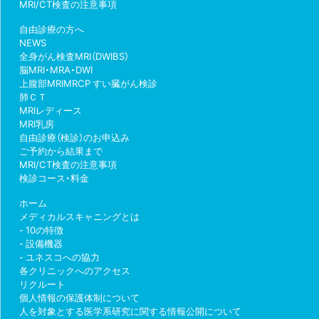
MRI/CT検査の注意事項
自由診療の方へ
NEWS
全身がん検査MRI（DWIBS）
脳MRI・MRA・DWI
上腹部MRIMRCP すい臓がん検診
肺ＣＴ
MRIレディース
MRI乳房
自由診療（検診）のお申込み
ご予約から結果まで
MRI/CT検査の注意事項
検診コース・料金
ホーム
メディカルスキャニングとは
10の特徴
設備機器
ユネスコへの協力
各クリニックへのアクセス
リクルート
個人情報の保護体制について
人を対象とする医学系研究に関する情報公開について