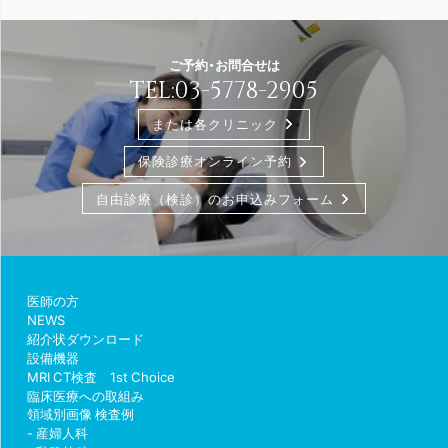
ご予約・お問合せは
TEL:
03-5778-2905
または各クリニック
保険診療オンライン予約
自由診療（検診）のお申込みフォーム
医師の方
NEWS
紹介状ダウンロード
設備機器
MRI CT検査 1st Choice
臨床医療への取組み
領域別画像 検査例
産婦人科