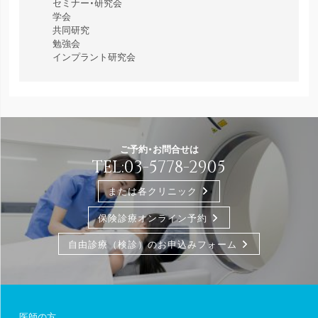
セミナー・研究会
学会
共同研究
勉強会
インプラント研究会
ご予約・お問合せは
TEL:
03-5778-2905
または各クリニック
保険診療オンライン予約
自由診療（検診）のお申込みフォーム
医師の方