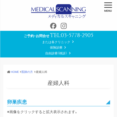
MENU
Facebook
Instagram
TEL:
03-5778-2905
ご予約・お問合せ
または各クリニック
保険診療
自由診療（検診）
HOME
医師の方
産婦人科
産婦人科
卵巣疾患
※画像をクリックすると拡大表示されます。