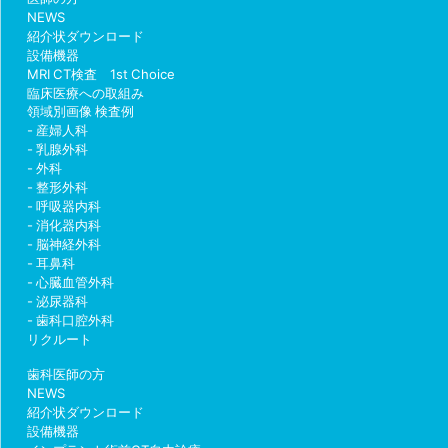
NEWS
紹介状ダウンロード
設備機器
MRI CT検査 1st Choice
臨床医療への取組み
領域別画像 検査例
産婦人科
乳腺外科
外科
整形外科
呼吸器内科
消化器内科
脳神経外科
耳鼻科
心臓血管外科
泌尿器科
歯科口腔外科
リクルート
歯科医師の方
NEWS
紹介状ダウンロード
設備機器