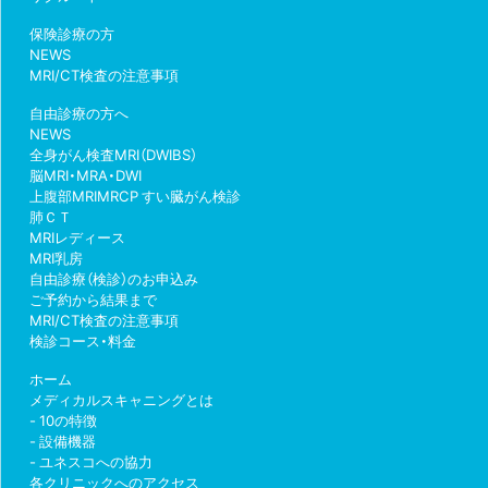
保険診療の方
NEWS
MRI/CT検査の注意事項
自由診療の方へ
NEWS
全身がん検査MRI（DWIBS）
脳MRI・MRA・DWI
上腹部MRIMRCP すい臓がん検診
肺ＣＴ
MRIレディース
MRI乳房
自由診療（検診）のお申込み
ご予約から結果まで
MRI/CT検査の注意事項
検診コース・料金
ホーム
メディカルスキャニングとは
10の特徴
設備機器
ユネスコへの協力
各クリニックへのアクセス