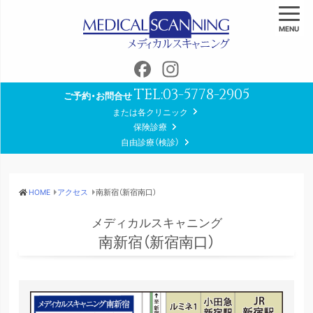
MENU
Facebook
Instagram
TEL:
03-5778-2905
ご予約・お問合せ
または各クリニック
保険診療
自由診療（検診）
HOME
アクセス
南新宿（新宿南口）
メディカルスキャニング
南新宿（新宿南口）