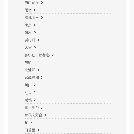
自由が丘
用賀
溜池山王
東京
銀座
浜松町
大宮
さいたま新都心
与野
北浦和
武蔵浦和
川口
池袋
巣鴨
富士見台
練馬高野台
柏
日暮里