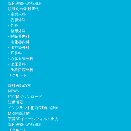
臨床医療への取組み
領域別画像 検査例
産婦人科
乳腺外科
外科
整形外科
呼吸器内科
消化器内科
脳神経外科
耳鼻科
心臓血管外科
泌尿器科
歯科口腔外科
リクルート
歯科医師の方
NEWS
紹介状ダウンロード
設備機器
インプラント術前CT自由診療
MRI保険診療
顎骨3Dイメージフィルム出力
臨床医療への取組み
リクルート