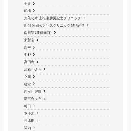
千葉
船橋
お茶の水 上松瀬勝男記念クリニック
新宿 阿部公彦記念クリニック（西新宿）
南新宿（新宿南口）
東新宿
府中
中野
高円寺
武蔵小金井
立川
経堂
向ヶ丘遊園
新百合ヶ丘
町田
本厚木
長津田
関内