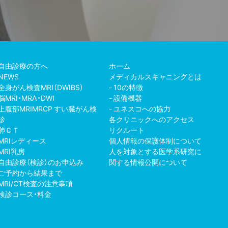
自由診療の方へ
ホーム
NEWS
メディカルスキャニングとは
全身がん検査MRI（DWIBS）
10の特徴
脳MRI・MRA・DWI
設備機器
上腹部MRIMRCP すい臓がん検
ユネスコへの協力
診
各クリニックへのアクセス
肺ＣＴ
リクルート
MRIレディース
個人情報の保護体制について
MRI乳房
人を対象とする医学系研究に
自由診療（検診）のお申込み
関する情報公開について
ご予約から結果まで
MRI/CT検査の注意事項
検診コース・料金