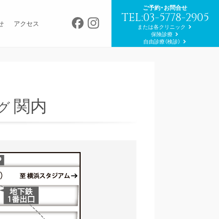
ご予約・お問合せ
TEL:03-5778-2905
Facebook
Instagram
せ
アクセス
または各クリニック
保険診療
自由診療（検診）
関内
グ