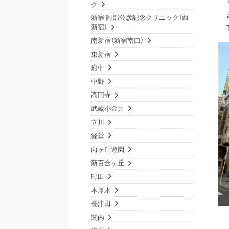
ク
新宿 阿部公彦記念クリニック（西
新宿）
南新宿（新宿南口）
東新宿
府中
中野
高円寺
武蔵小金井
立川
経堂
向ヶ丘遊園
新百合ヶ丘
町田
本厚木
長津田
関内