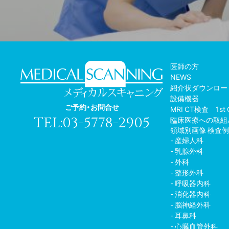
医師の方
NEWS
紹介状ダウンロー
設備機器
ご予約・お問合せ
MRI CT検査 1st 
TEL:03-5778-2905
臨床医療への取組
領域別画像 検査
産婦人科
乳腺外科
外科
整形外科
呼吸器内科
消化器内科
脳神経外科
耳鼻科
心臓血管外科