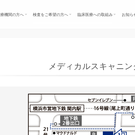
医療機関の方へ
検査をご希望の方へ
臨床医療への取組み
お知ら
医師の方
歯科医師の方
保険診療の方（先生の紹介）
自由診療の方へ（検診ほか）
セミナー・研究会
学会
共同研究
勉強会
NEWS
全身がん検査MRI（DWIBS）
脳MRI・MRA・DWI
上腹部MRIMRCP すい臓がん検診
肺ＣＴ
MRIレディース
MRI乳房
検診コース・料金
自由診療（検診）のお申込み
医療相談（セカンドオピニオン）
MRI/CT検査の注意事項
メディカルスキャニン