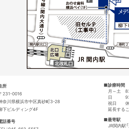
■診療時間
住所
月～土 8：
〒231-0016
日 9：0
神奈川県横浜市中区真砂町3-28
祝日 休
柳下ビルディング4F
延長する
■最寄駅
電話番号
JR関内駅