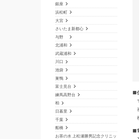
銀座
浜松町
大宮
さいたま新都心
与野
北浦和
武蔵浦和
川口
池袋
巣鴨
富士見台
■
練馬高野台
柏
日暮里
千葉
船橋
■
お茶の水 上松瀬勝男記念クリニッ