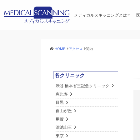
メディカルスキャニングとは
メディカルスキャニングとは
10の特徴
設備機器
臨床医療への取組み
アクセス
リクルート
ユネスコへの協力
HOME
アクセス
関内
各クリニック
渋谷 橋本省三記念クリニック
恵比寿
目黒
自由が丘
用賀
溜池山王
東京