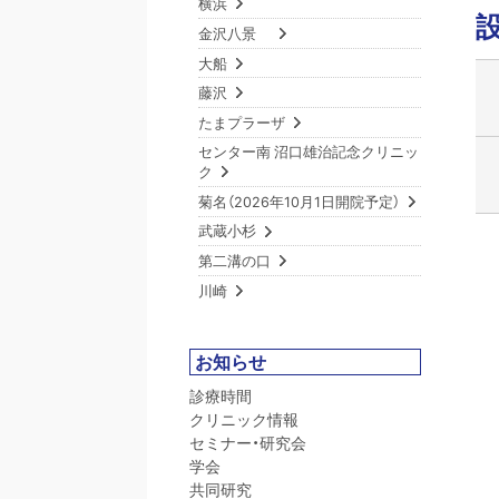
横浜
金沢八景
大船
藤沢
たまプラーザ
センター南 沼口雄治記念クリニッ
ク
菊名（2026年10月1日開院予定）
武蔵小杉
第二溝の口
川崎
お知らせ
診療時間
クリニック情報
セミナー・研究会
学会
共同研究