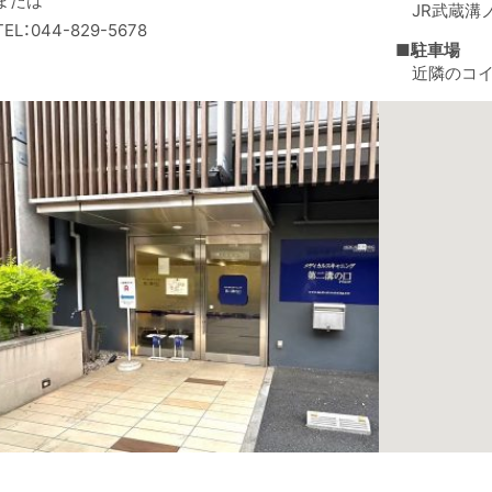
または
JR武蔵溝
TEL：044-829-5678
■駐車場
近隣のコ