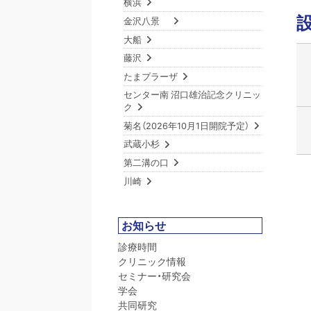
横浜
金沢八景
大船
藤沢
たまプラーザ
センター南 沼口雄治記念クリニッ
ク
菊名（2026年10月1日開院予定）
武蔵小杉
第二溝の口
川崎
お知らせ
診療時間
クリニック情報
セミナー・研究会
学会
共同研究