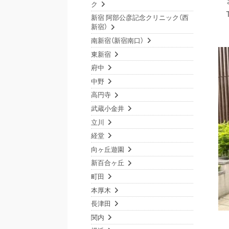
ク
新宿 阿部公彦記念クリニック（西
新宿）
南新宿（新宿南口）
東新宿
府中
中野
高円寺
武蔵小金井
立川
経堂
向ヶ丘遊園
新百合ヶ丘
町田
本厚木
長津田
関内