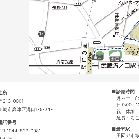
■診療時間
住所
月～土 8:30
〒213-0001
日 9:00 - 1
川崎市高津区溝口1-5-2 1F
祝 休診
延長する
電話番号
■最寄駅
TEL：044-829-0081
田園都市線