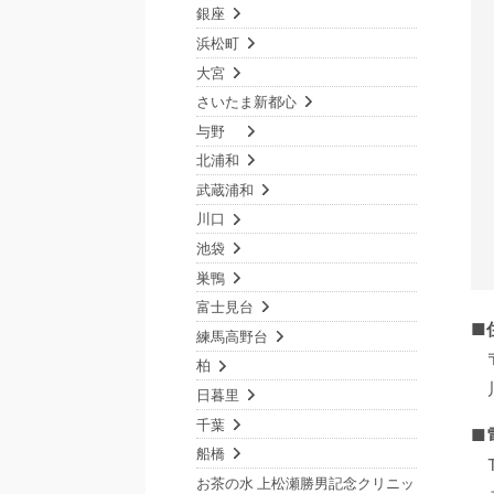
銀座
浜松町
大宮
さいたま新都心
与野
北浦和
武蔵浦和
川口
池袋
巣鴨
富士見台
■
練馬高野台
柏
日暮里
千葉
■
船橋
お茶の水 上松瀬勝男記念クリニッ