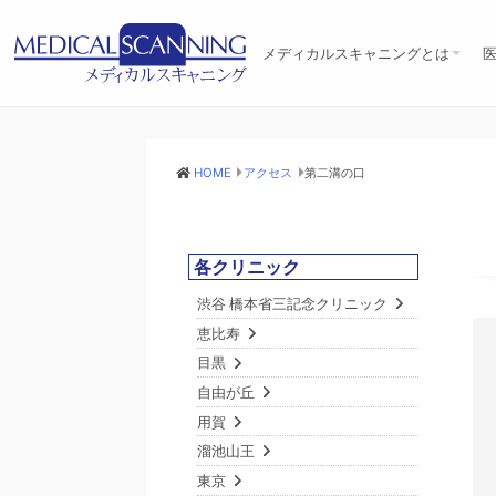
メディカルスキャニングとは
メディカルスキャニングとは
10の特徴
設備機器
臨床医療への取組み
アクセス
リクルート
ユネスコへの協力
HOME
アクセス
第二溝の口
各クリニック
渋谷 橋本省三記念クリニック
恵比寿
目黒
自由が丘
用賀
溜池山王
東京