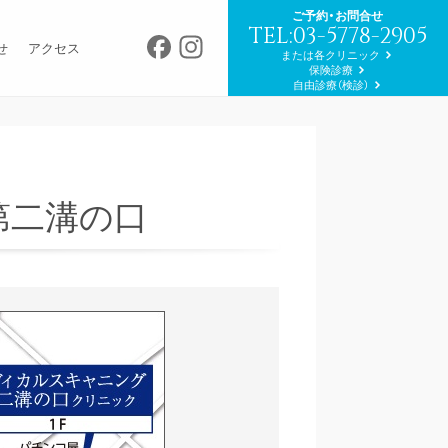
ご予約・お問合せ
TEL:03-5778-2905
Facebook
Instagram
せ
アクセス
または各クリニック
保険診療
自由診療（検診）
第二溝の口