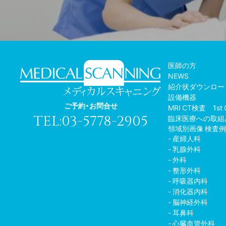
医師の方
NEWS
紹介状ダウンロー
設備機器
ご予約・お問合せ
MRI CT検査 1st 
TEL:03-5778-2905
臨床医療への取組
領域別画像 検査
産婦人科
乳腺外科
外科
整形外科
呼吸器内科
消化器内科
脳神経外科
耳鼻科
心臓血管外科