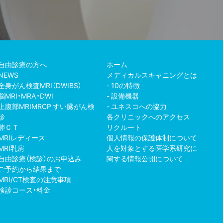
自由診療の方へ
ホーム
NEWS
メディカルスキャニングとは
全身がん検査MRI（DWIBS）
10の特徴
脳MRI・MRA・DWI
設備機器
上腹部MRIMRCP すい臓がん検
ユネスコへの協力
診
各クリニックへのアクセス
肺ＣＴ
リクルート
MRIレディース
個人情報の保護体制について
MRI乳房
人を対象とする医学系研究に
自由診療（検診）のお申込み
関する情報公開について
ご予約から結果まで
MRI/CT検査の注意事項
検診コース・料金