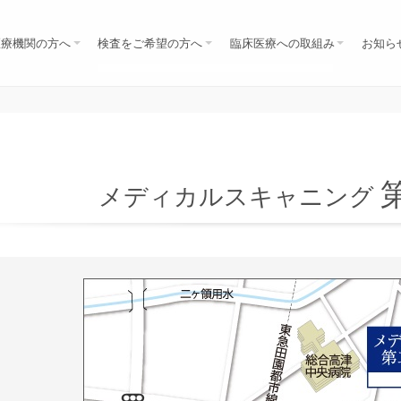
医療機関の方へ
検査をご希望の方へ
臨床医療への取組み
お知ら
医師の方
歯科医師の方
保険診療の方（先生の紹介）
自由診療の方へ（検診ほか）
セミナー・研究会
学会
共同研究
勉強会
NEWS
全身がん検査MRI（DWIBS）
脳MRI・MRA・DWI
上腹部MRIMRCP すい臓がん検診
肺ＣＴ
MRIレディース
MRI乳房
検診コース・料金
自由診療（検診）のお申込み
医療相談（セカンドオピニオン）
MRI/CT検査の注意事項
メディカルスキャニング