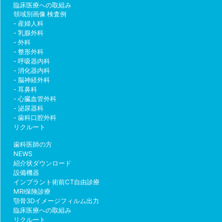
臨床医療への取組み
領域別画像 検査例
産婦人科
乳腺外科
外科
整形外科
呼吸器内科
消化器内科
脳神経外科
耳鼻科
心臓血管外科
泌尿器科
歯科口腔外科
リクルート
歯科医師の方
NEWS
紹介状ダウンロード
設備機器
インプラント術前CT自由診療
MRI保険診療
顎骨3Dイメージフィルム出力
臨床医療への取組み
リクルート