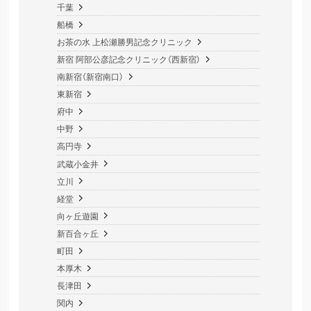
千葉
船橋
お茶の水 上松瀬勝男記念クリニック
新宿 阿部公彦記念クリニック（西新宿）
南新宿（新宿南口）
東新宿
府中
中野
高円寺
武蔵小金井
立川
経堂
向ヶ丘遊園
新百合ヶ丘
町田
本厚木
長津田
関内