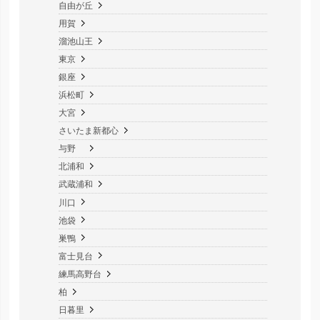
自由が丘
用賀
溜池山王
東京
銀座
浜松町
大宮
さいたま新都心
与野
北浦和
武蔵浦和
川口
池袋
巣鴨
富士見台
練馬高野台
柏
日暮里