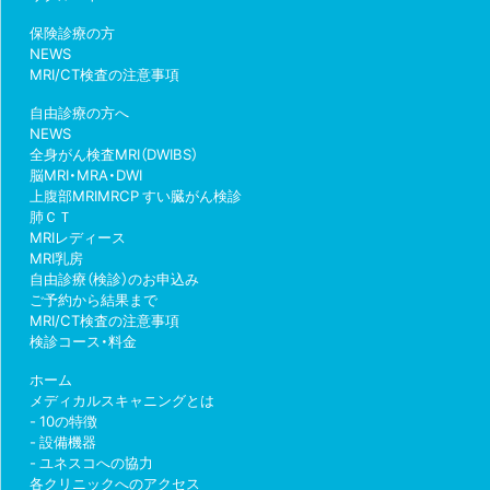
保険診療の方
NEWS
MRI/CT検査の注意事項
自由診療の方へ
NEWS
全身がん検査MRI（DWIBS）
脳MRI・MRA・DWI
上腹部MRIMRCP すい臓がん検診
肺ＣＴ
MRIレディース
MRI乳房
自由診療（検診）のお申込み
ご予約から結果まで
MRI/CT検査の注意事項
検診コース・料金
ホーム
メディカルスキャニングとは
10の特徴
設備機器
ユネスコへの協力
各クリニックへのアクセス