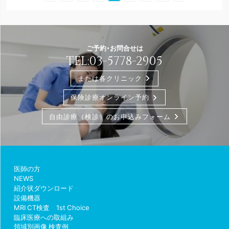
ご予約・お問合せは
TEL:
03-5778-2905
または各クリニック
保険診療オンライン予約
自由診療（検診）のお申込みフォーム
医師の方
NEWS
紹介状ダウンロード
設備機器
MRI CT検査 1st Choice
臨床医療への取組み
領域別画像 検査例