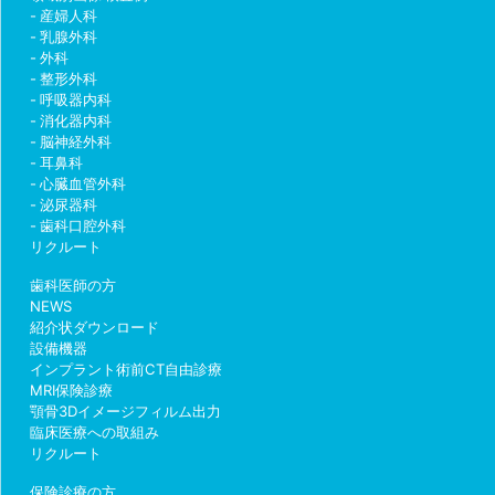
産婦人科
乳腺外科
外科
整形外科
呼吸器内科
消化器内科
脳神経外科
耳鼻科
心臓血管外科
泌尿器科
歯科口腔外科
リクルート
歯科医師の方
NEWS
紹介状ダウンロード
設備機器
インプラント術前CT自由診療
MRI保険診療
顎骨3Dイメージフィルム出力
臨床医療への取組み
リクルート
保険診療の方