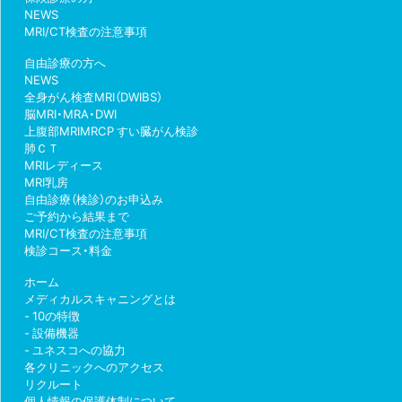
NEWS
MRI/CT検査の注意事項
自由診療の方へ
NEWS
全身がん検査MRI（DWIBS）
脳MRI・MRA・DWI
上腹部MRIMRCP すい臓がん検診
肺ＣＴ
MRIレディース
MRI乳房
自由診療（検診）のお申込み
ご予約から結果まで
MRI/CT検査の注意事項
検診コース・料金
ホーム
メディカルスキャニングとは
10の特徴
設備機器
ユネスコへの協力
各クリニックへのアクセス
リクルート
個人情報の保護体制について