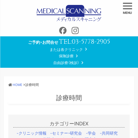
MENU
Facebook
Instagram
TEL:
03-5778-2905
ご予約・お問合せ
または各クリニック
保険診療
自由診療（検診）
HOME
診療時間
診療時間
カテゴリーINDEX
クリニック情報
セミナー・研究会
学会
共同研究