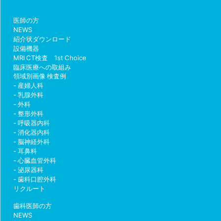
医師の方
NEWS
紹介状ダウンロード
設備機器
MRI CT検査 1st Choice
臨床医療への取組み
領域別画像 検査例
産婦人科
乳腺外科
外科
整形外科
呼吸器内科
消化器内科
脳神経外科
耳鼻科
心臓血管外科
泌尿器科
歯科口腔外科
リクルート
歯科医師の方
NEWS