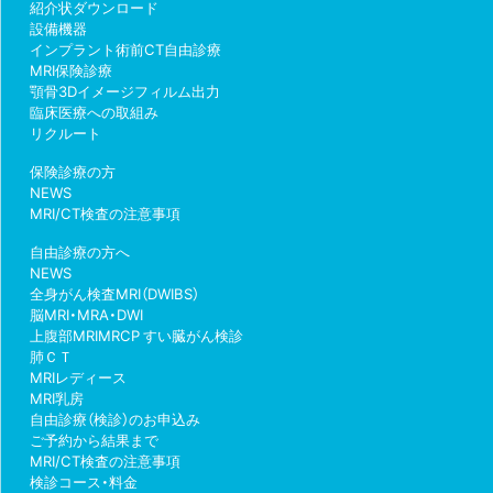
紹介状ダウンロード
設備機器
インプラント術前CT自由診療
MRI保険診療
顎骨3Dイメージフィルム出力
臨床医療への取組み
リクルート
保険診療の方
NEWS
MRI/CT検査の注意事項
自由診療の方へ
NEWS
全身がん検査MRI（DWIBS）
脳MRI・MRA・DWI
上腹部MRIMRCP すい臓がん検診
肺ＣＴ
MRIレディース
MRI乳房
自由診療（検診）のお申込み
ご予約から結果まで
MRI/CT検査の注意事項
検診コース・料金