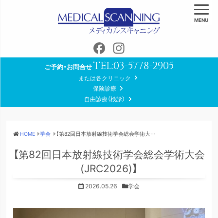
MENU
Facebook
Instagram
TEL:
03-5778-2905
ご予約・お問合せ
または各クリニック
保険診療
自由診療（検診）
HOME
学会
【第82回日本放射線技術学会総会学術大会(JRC2026)】
【第82回日本放射線技術学会総会学術大会
(JRC2026)】
2026.05.26
学会