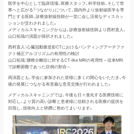
医学を中心として臨床現場、医療スタッフ、科学技術、そして世
界へと広がる「つながり」について、国内外より放射線医学を専
門とする医師、診療放射線技師が一堂に会し活発なディスカッ
ションが交わされました。
メディカルスキャニングからは、診療放射線技師より西村直人、
山口拓哉の演題が採択されました。
西村直人：心臓冠動脈造影CTにおけるバンディングアーチファ
クト補正アルゴリズムの有用性の検討
山口拓哉：腰椎分離症に対するCT-like MRIの有用性～従来MRI
で診断困難であった症例の割合～
両演題とも、学会に参加された皆様に多くの関心をいただき、今
後の発展につながる有意義な意見交換が行われました。
メディカルスキャニングでは、今後も日々進化する医療技術に
対応し、より質の高い診断と患者様に信頼される医療の提供を
目指し、技術向上と研鑽に努めてまいります。