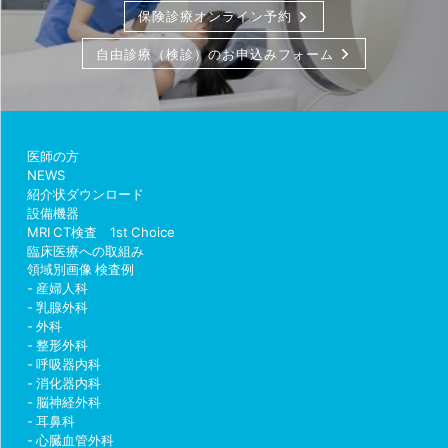
保険診療オンライン予約
自由診療（検診）のお申込みフォーム
医師の方
NEWS
紹介状ダウンロード
設備機器
MRI CT検査 1st Choice
臨床医療への取組み
領域別画像 検査例
産婦人科
乳腺外科
外科
整形外科
呼吸器内科
消化器内科
脳神経外科
耳鼻科
心臓血管外科