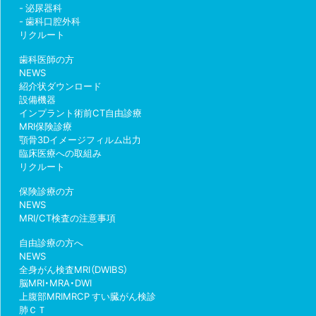
泌尿器科
歯科口腔外科
リクルート
歯科医師の方
NEWS
紹介状ダウンロード
設備機器
インプラント術前CT自由診療
MRI保険診療
顎骨3Dイメージフィルム出力
臨床医療への取組み
リクルート
保険診療の方
NEWS
MRI/CT検査の注意事項
自由診療の方へ
NEWS
全身がん検査MRI（DWIBS）
脳MRI・MRA・DWI
上腹部MRIMRCP すい臓がん検診
肺ＣＴ