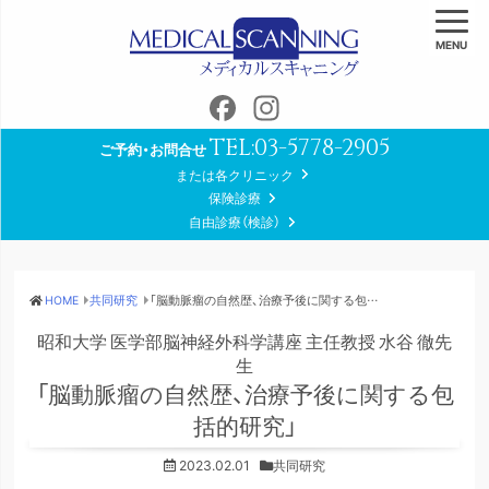
MENU
Facebook
Instagram
TEL:
03-5778-2905
ご予約・お問合せ
または各クリニック
保険診療
自由診療（検診）
HOME
共同研究
「脳動脈瘤の自然歴、治療予後に関する包括的研究」
昭和大学 医学部脳神経外科学講座 主任教授 水谷 徹先
生
「脳動脈瘤の自然歴、治療予後に関する包
括的研究」
2023.02.01
共同研究