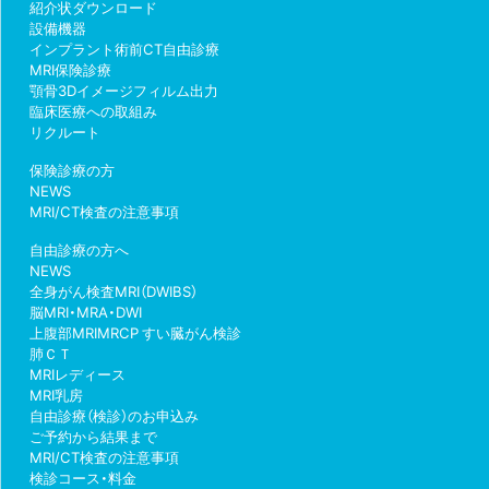
紹介状ダウンロード
設備機器
インプラント術前CT自由診療
MRI保険診療
顎骨3Dイメージフィルム出力
臨床医療への取組み
リクルート
保険診療の方
NEWS
MRI/CT検査の注意事項
自由診療の方へ
NEWS
全身がん検査MRI（DWIBS）
脳MRI・MRA・DWI
上腹部MRIMRCP すい臓がん検診
肺ＣＴ
MRIレディース
MRI乳房
自由診療（検診）のお申込み
ご予約から結果まで
MRI/CT検査の注意事項
検診コース・料金