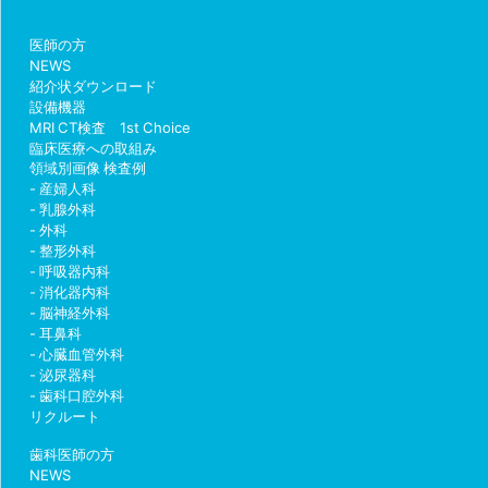
医師の方
NEWS
紹介状ダウンロード
設備機器
MRI CT検査 1st Choice
臨床医療への取組み
領域別画像 検査例
産婦人科
乳腺外科
外科
整形外科
呼吸器内科
消化器内科
脳神経外科
耳鼻科
心臓血管外科
泌尿器科
歯科口腔外科
リクルート
歯科医師の方
NEWS