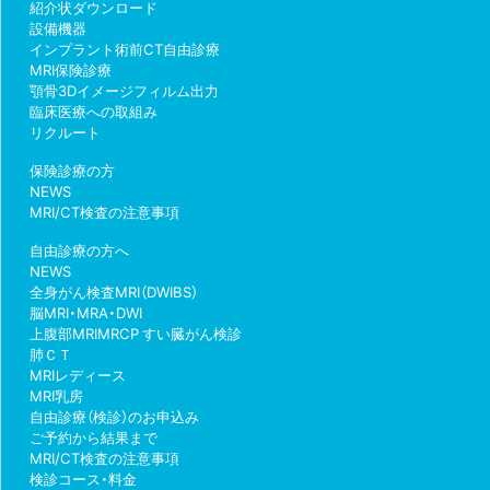
紹介状ダウンロード
設備機器
インプラント術前CT自由診療
MRI保険診療
顎骨3Dイメージフィルム出力
臨床医療への取組み
リクルート
保険診療の方
NEWS
MRI/CT検査の注意事項
自由診療の方へ
NEWS
全身がん検査MRI（DWIBS）
脳MRI・MRA・DWI
上腹部MRIMRCP すい臓がん検診
肺ＣＴ
MRIレディース
MRI乳房
自由診療（検診）のお申込み
ご予約から結果まで
MRI/CT検査の注意事項
検診コース・料金