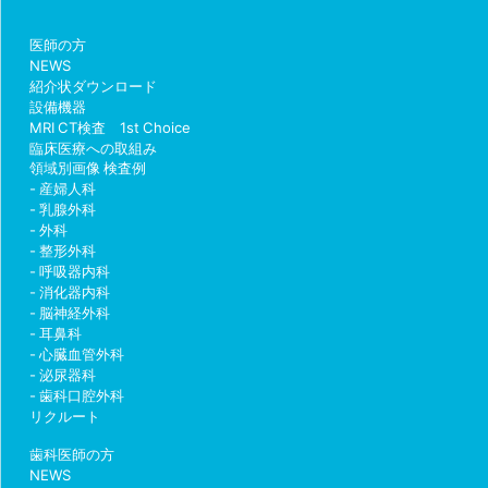
医師の方
NEWS
紹介状ダウンロード
設備機器
MRI CT検査 1st Choice
臨床医療への取組み
領域別画像 検査例
産婦人科
乳腺外科
外科
整形外科
呼吸器内科
消化器内科
脳神経外科
耳鼻科
心臓血管外科
泌尿器科
歯科口腔外科
リクルート
歯科医師の方
NEWS