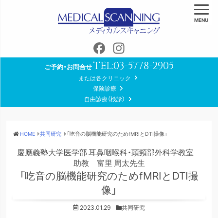
MENU
Facebook
Instagram
TEL:
03-5778-2905
ご予約・お問合せ
または各クリニック
保険診療
自由診療（検診）
HOME
共同研究
「吃音の脳機能研究のためfMRIとDTI撮像」
慶應義塾大学医学部 耳鼻咽喉科・頭頸部外科学教室
助教 富里 周太先生
「吃音の脳機能研究のためfMRIとDTI撮
像」
2023.01.29
共同研究