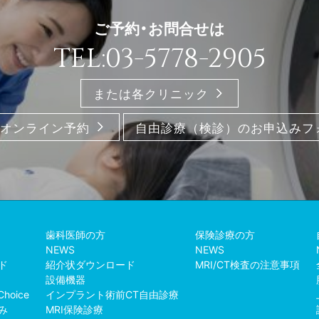
ご予約・お問合せは
TEL:03-5778-2905
または各クリニック
オンライン予約
自由診療（検診）のお申込みフ
歯科医師の方
保険診療の方
NEWS
NEWS
ド
紹介状ダウンロード
MRI/CT検査の注意事項
設備機器
Choice
インプラント術前CT自由診療
み
MRI保険診療