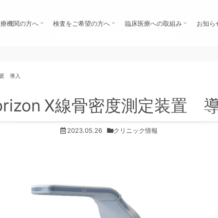
医療機関の方へ
検査をご希望の方へ
臨床医療への取組み
お知ら
医師の方
歯科医師の方
保険診療の方（先生の紹介）
自由診療の方へ（検診ほか）
セミナー・研究会
学会
共同研究
勉強会
NEWS
全身がん検査MRI（DWIBS）
脳MRI・MRA・DWI
上腹部MRIMRCP すい臓がん検診
肺ＣＴ
MRIレディース
MRI乳房
検診コース・料金
自由診療（検診）のお申込み
医療相談（セカンドオピニオン）
MRI/CT検査の注意事項
装置 導入
orizon X線骨密度測定装置 
2023.05.26
クリニック情報