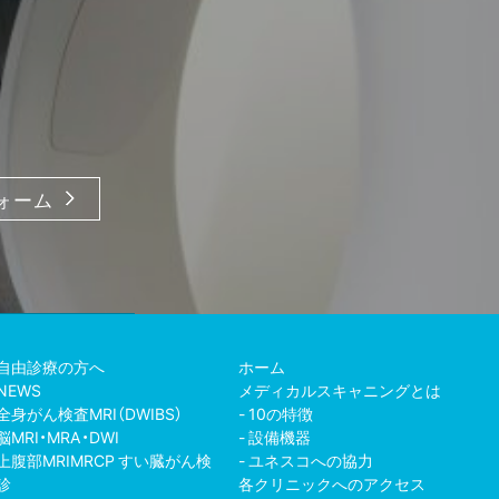
ォーム
自由診療の方へ
ホーム
NEWS
メディカルスキャニングとは
全身がん検査MRI（DWIBS）
10の特徴
脳MRI・MRA・DWI
設備機器
上腹部MRIMRCP すい臓がん検
ユネスコへの協力
診
各クリニックへのアクセス