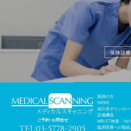
保険診療
医師の方
NEWS
紹介状ダウンロー
設備機器
ご予約・お問合せ
MRI CT検査 1st 
TEL:03-5778-2905
臨床医療への取組