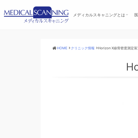
メディカルスキャニングとは
メディカルスキャニングとは
10の特徴
設備機器
臨床医療への取組み
アクセス
リクルート
ユネスコへの協力
HOME
クリニック情報
Horizon X線骨密度測定
H