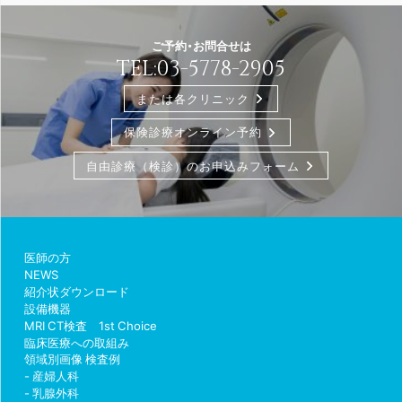
ご予約・お問合せは
TEL:
03-5778-2905
または各クリニック
保険診療オンライン予約
自由診療（検診）のお申込みフォーム
医師の方
NEWS
紹介状ダウンロード
設備機器
MRI CT検査 1st Choice
臨床医療への取組み
領域別画像 検査例
産婦人科
乳腺外科