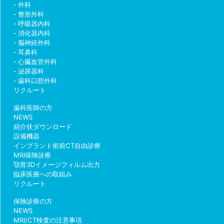
外科
整形外科
呼吸器内科
消化器内科
脳神経外科
耳鼻科
心臓血管外科
泌尿器科
歯科口腔外科
リクルート
歯科医師の方
NEWS
紹介状ダウンロード
設備機器
インプラント術前CT自由診療
MRI保険診療
顎骨3Dイメージフィルム出力
臨床医療への取組み
リクルート
保険診療の方
NEWS
MRI/CT検査の注意事項