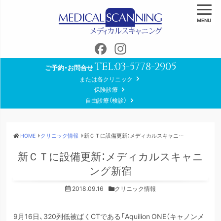
MENU
Facebook
Instagram
TEL:
03-5778-2905
ご予約・お問合せ
または各クリニック
保険診療
自由診療（検診）
HOME
クリニック情報
新ＣＴに設備更新：メディカルスキャニング新宿
新ＣＴに設備更新：メディカルスキャニ
ング新宿
2018.09.16
クリニック情報
9月16日、320列低被ばくCTである「Aquilion ONE（キャノンメ