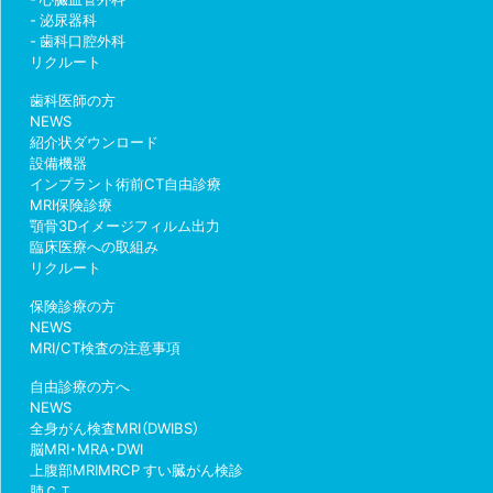
泌尿器科
歯科口腔外科
リクルート
歯科医師の方
NEWS
紹介状ダウンロード
設備機器
インプラント術前CT自由診療
MRI保険診療
顎骨3Dイメージフィルム出力
臨床医療への取組み
リクルート
保険診療の方
NEWS
MRI/CT検査の注意事項
自由診療の方へ
NEWS
全身がん検査MRI（DWIBS）
脳MRI・MRA・DWI
上腹部MRIMRCP すい臓がん検診
肺ＣＴ