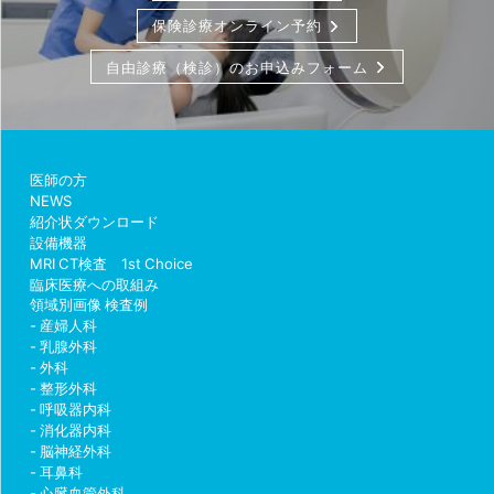
保険診療オンライン予約
自由診療（検診）のお申込みフォーム
医師の方
NEWS
紹介状ダウンロード
設備機器
MRI CT検査 1st Choice
臨床医療への取組み
領域別画像 検査例
産婦人科
乳腺外科
外科
整形外科
呼吸器内科
消化器内科
脳神経外科
耳鼻科
心臓血管外科