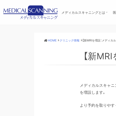
メディカルスキャニングとは
メディカルスキャニングとは
10の特徴
設備機器
臨床医療への取組み
アクセス
リクルート
ユネスコへの協力
HOME
クリニック情報
【新MRIを増設：メディカ
【新MR
メディカルスキャニング
を増設します。
より予約を取りやす