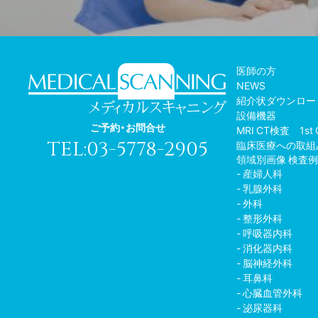
医師の方
NEWS
紹介状ダウンロー
設備機器
ご予約・お問合せ
MRI CT検査 1st 
TEL:03-5778-2905
臨床医療への取組
領域別画像 検査
産婦人科
乳腺外科
外科
整形外科
呼吸器内科
消化器内科
脳神経外科
耳鼻科
心臓血管外科
泌尿器科