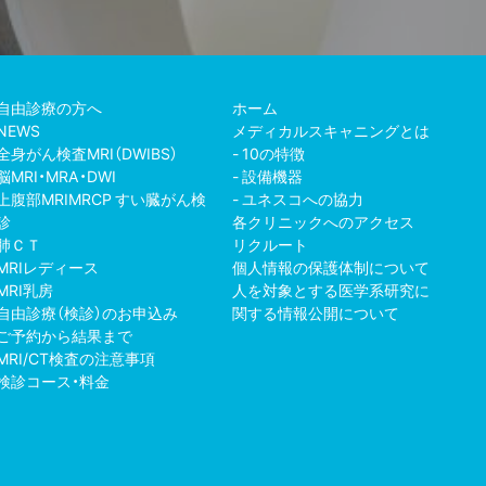
自由診療の方へ
ホーム
NEWS
メディカルスキャニングとは
全身がん検査MRI（DWIBS）
10の特徴
脳MRI・MRA・DWI
設備機器
上腹部MRIMRCP すい臓がん検
ユネスコへの協力
診
各クリニックへのアクセス
肺ＣＴ
リクルート
MRIレディース
個人情報の保護体制について
MRI乳房
人を対象とする医学系研究に
自由診療（検診）のお申込み
関する情報公開について
ご予約から結果まで
MRI/CT検査の注意事項
検診コース・料金