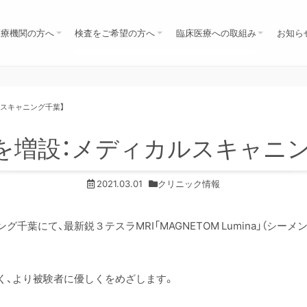
医療機関の方へ
検査をご希望の方へ
臨床医療への取組み
お知ら
医師の方
歯科医師の方
保険診療の方（先生の紹介）
自由診療の方へ（検診ほか）
セミナー・研究会
学会
共同研究
勉強会
NEWS
全身がん検査MRI（DWIBS）
脳MRI・MRA・DWI
上腹部MRIMRCP すい臓がん検診
肺ＣＴ
MRIレディース
MRI乳房
検診コース・料金
自由診療（検診）のお申込み
医療相談（セカンドオピニオン）
MRI/CT検査の注意事項
ルスキャニング千葉】
Iを増設：メディカルスキャニ
2021.03.01
クリニック情報
千葉にて、最新鋭３テスラMRI「MAGNETOM Lumina」（シー
く、より被験者に優しくをめざします。