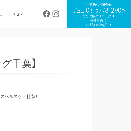
ご予約・お問合せ
TEL:03-5778-2905
Facebook
Instagram
せ
アクセス
または各クリニック
保険診療
自由診療（検診）
ング千葉】
メンスヘルスケア社製）